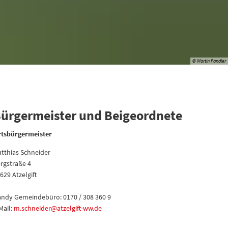
© Martin Fandler
ürgermeister und Beigeordnete
tsbürgermeister
tthias Schneider
rgstraße 4
629 Atzelgift
ndy Gemeindebüro: 0170 / 308 360 9
Mail:
m.schneider@atzelgift-ww.de