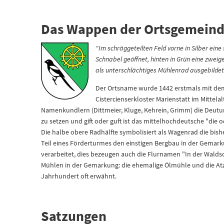
Das Wappen der Ortsgemeinde
"Im schräggeteilten Feld vorne in Silber eine
Schnabel geöffnet, hinten in Grün eine zweig
als unterschlächtiges Mühlenrad ausgebildet
Der Ortsname wurde 1442 erstmals mit dem 
Cistercienserkloster Marienstatt im Mittela
Namenkundlern (Dittmeier, Kluge, Kehrein, Grimm) die Deutung 
zu setzen und gift oder guft ist das mittelhochdeutsche "die o
Die halbe obere Radhälfte symbolisiert als Wagenrad die bish
Teil eines Förderturmes den einstigen Bergbau in der Gemar
verarbeitet, dies bezeugen auch die Flurnamen "In der Walds
Mühlen in der Gemarkung: die ehemalige Ölmühle und die Atze
Jahrhundert oft erwähnt.
Satzungen