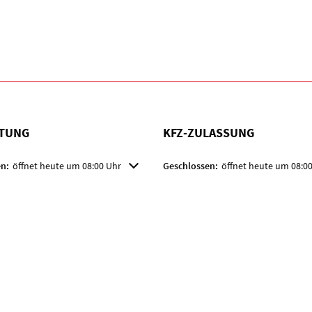
TUNG
KFZ-ZULASSUNG
m weitere Öffnungs- oder Schließzeiten auszublenden
n:
öffnet heute um 08:00 Uhr
Klicken, um weitere Öffnungs- oder
Geschlossen:
öffnet heute um 08:0