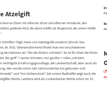
Er
 Atzelgift
Pa
 schwarze Elster mit silberner Brust und silberner Armdecke, den
Be
eteiltes goldenes Rad, die obere Hälfte als Wagenrad, die untere Hälfte
Ni
."
Schöffen Tilgin Hane von Hatzelgufte erwähnt (Struck: Das
lter, Nr. 933). Übereinstimmend findet man bei verschiedenen
M
des Namens als "Wo die Elstern schreien". So ist für Atzel die Elster
der der guft" = lautes Schreien, von goufen = rufen, schreien.
O
er wichtigste Ernährungsgrundlage, die Landwirtschaft, aber auch als
kung. Hier wurde schon seit Jahrhunderten Erz gefunden und
chmiede" und "Am Hüttenstück". Die untere Radhälfte zeigt auch die
Ra
lgifter Mühle. Letztere wird als Luckenbacher Mühle schon im 15.