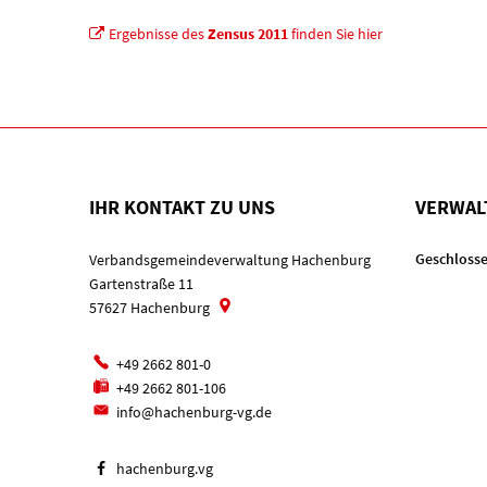
Ergebnisse des
Zensus 2011
finden Sie hier
IHR KONTAKT ZU UNS
VERWAL
Klicken, u
Geschlosse
Verbandsgemeindeverwaltung Hachenburg
Gartenstraße 11
57627
Hachenburg
+49 2662 801-0
+49 2662 801-106
info@hachenburg-vg.de
hachenburg.vg