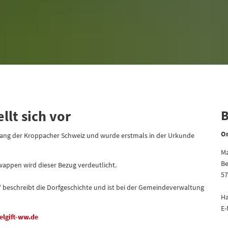
llt sich vor
B
Or
ingang der Kroppacher Schweiz und wurde erstmals in der Urkunde
Ma
Be
wappen wird dieser Bezug verdeutlicht.
57
 beschreibt die Dorfgeschichte und ist bei der Gemeindeverwaltung
Ha
E-
lgift-ww.de