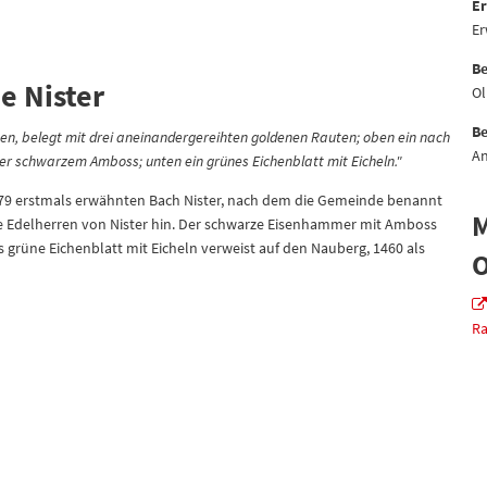
Er
Er
Be
e Nister
Ol
Be
ken, belegt mit drei aneinandergereihten goldenen Rauten; oben ein nach
An
r schwarzem Amboss; unten ein grünes Eichenblatt mit Eicheln."
879 erstmals erwähnten Bach Nister, nach dem die Gemeinde benannt
M
die Edelherren von Nister hin. Der schwarze Eisenhammer mit Amboss
 grüne Eichenblatt mit Eicheln verweist auf den Nauberg, 1460 als
O
Ra