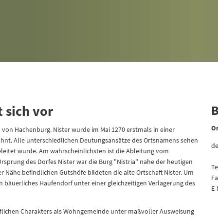
 sich vor
B
Or
ch von Hachenburg. Nister wurde im Mai 1270 erstmals in einer
ähnt. Alle unterschiedlichen Deutungsansätze des Ortsnamens sehen
de
eleitet wurde. Am wahrscheinlichsten ist die Ableitung vom
Ursprung des Dorfes Nister war die Burg "Nistria" nahe der heutigen
Te
r Nähe befindlichen Gutshöfe bildeten die alte Ortschaft Nister. Um
Fa
n bäuerliches Haufendorf unter einer gleichzeitigen Verlagerung des
E-
.
örflichen Charakters als Wohngemeinde unter maßvoller Ausweisung