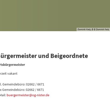
Dominik Ketz, © © Dominik Ketz
ürgermeister und Beigeordnete
tsbürgermeister
rzeit vakant
l. Gemeindebüro: 02662 / 6671
x Gemeindebüro: 02662 / 6671
Mail:
buergermeister@og-nister.de