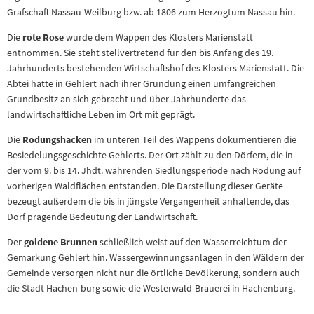
Grafschaft Nassau-Weilburg bzw. ab 1806 zum Herzogtum Nassau hin.
Die
rote Rose
wurde dem Wappen des Klosters Marienstatt
entnommen. Sie steht stellvertretend für den bis Anfang des 19.
Jahrhunderts bestehenden Wirtschaftshof des Klosters Marienstatt. Die
Abtei hatte in Gehlert nach ihrer Gründung einen umfangreichen
Grundbesitz an sich gebracht und über Jahrhunderte das
landwirtschaftliche Leben im Ort mit geprägt.
Die
Rodungshacken
im unteren Teil des Wappens dokumentieren die
Besiedelungsgeschichte Gehlerts. Der Ort zählt zu den Dörfern, die in
der vom 9. bis 14. Jhdt. währenden Siedlungsperiode nach Rodung auf
vorherigen Waldflächen entstanden. Die Darstellung dieser Geräte
bezeugt außerdem die bis in jüngste Vergangenheit anhaltende, das
Dorf prägende Bedeutung der Landwirtschaft.
Der
goldene Brunnen
schließlich weist auf den Wasserreichtum der
Gemarkung Gehlert hin. Wassergewinnungsanlagen in den Wäldern der
Gemeinde versorgen nicht nur die örtliche Bevölkerung, sondern auch
die Stadt Hachen-burg sowie die Westerwald-Brauerei in Hachenburg.