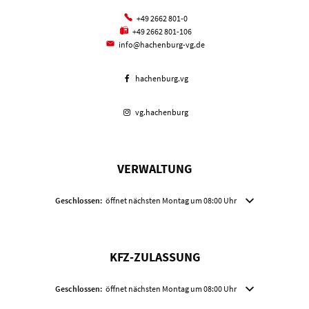
+49 2662 801-0
+49 2662 801-106
info@hachenburg-vg.de
hachenburg.vg
vg.hachenburg
VERWALTUNG
Klicken, um weitere Öffnungs- oder Schließzeiten auszublenden
Geschlossen:
öffnet nächsten Montag um 08:00 Uhr
KFZ-ZULASSUNG
Klicken, um weitere Öffnungs- oder Schließzeiten auszublenden
Geschlossen:
öffnet nächsten Montag um 08:00 Uhr