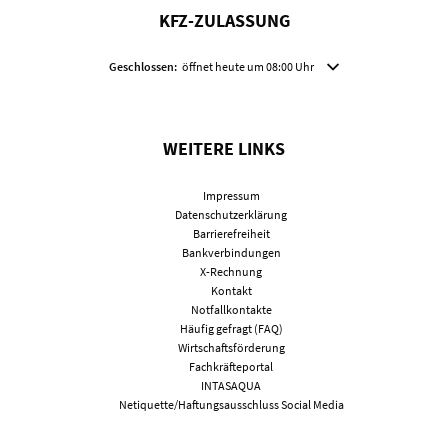
KFZ-ZULASSUNG
Klicken, um weitere Öffnungs- oder Schließzeiten auszublenden
Geschlossen:
öffnet heute um 08:00 Uhr
WEITERE LINKS
Impressum
Datenschutzerklärung
Barrierefreiheit
Bankverbindungen
X-Rechnung
Kontakt
Notfallkontakte
Häufig gefragt (FAQ)
Wirtschaftsförderung
Fachkräfteportal
INTASAQUA
Netiquette/Haftungsausschluss Social Media