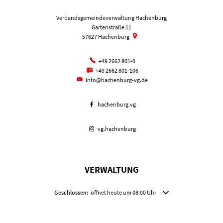
Verbandsgemeindeverwaltung Hachenburg
Gartenstraße 11
57627
Hachenburg
+49 2662 801-0
+49 2662 801-106
info@hachenburg-vg.de
hachenburg.vg
vg.hachenburg
VERWALTUNG
Klicken, um weitere Öffnungs- oder Schließzeiten auszublenden
Geschlossen:
öffnet heute um 08:00 Uhr