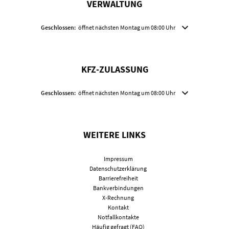
VERWALTUNG
Klicken, um weitere Öffnungs- oder Schließzeiten auszublenden
Geschlossen:
öffnet nächsten Montag um 08:00 Uhr
KFZ-ZULASSUNG
Klicken, um weitere Öffnungs- oder Schließzeiten auszublenden
Geschlossen:
öffnet nächsten Montag um 08:00 Uhr
WEITERE LINKS
Impressum
Datenschutzerklärung
Barrierefreiheit
Bankverbindungen
X-Rechnung
Kontakt
Notfallkontakte
Häufig gefragt (FAQ)