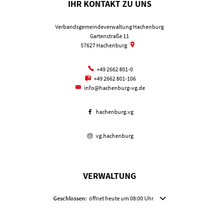
IHR KONTAKT ZU UNS
Verbandsgemeindeverwaltung Hachenburg
Gartenstraße 11
57627
Hachenburg
+49 2662 801-0
+49 2662 801-106
info@hachenburg-vg.de
hachenburg.vg
vg.hachenburg
VERWALTUNG
Klicken, um weitere Öffnungs- oder Schließzeiten auszublenden
Geschlossen:
öffnet heute um 08:00 Uhr