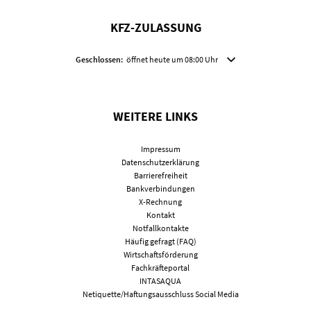
KFZ-ZULASSUNG
Klicken, um weitere Öffnungs- oder Schließzeiten auszublenden
Geschlossen:
öffnet heute um 08:00 Uhr
WEITERE LINKS
Impressum
Datenschutzerklärung
Barrierefreiheit
Bankverbindungen
X-Rechnung
Kontakt
Notfallkontakte
Häufig gefragt (FAQ)
Wirtschaftsförderung
Fachkräfteportal
INTASAQUA
Netiquette/Haftungsausschluss Social Media