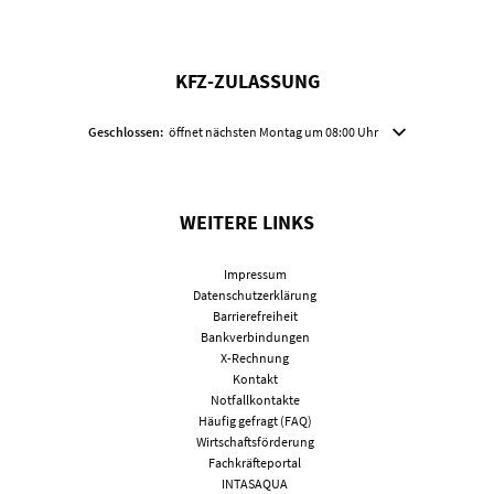
KFZ-ZULASSUNG
Klicken, um weitere Öffnungs- oder Schließzeiten auszublenden
Geschlossen:
öffnet nächsten Montag um 08:00 Uhr
WEITERE LINKS
Impressum
Datenschutzerklärung
Barrierefreiheit
Bankverbindungen
X-Rechnung
Kontakt
Notfallkontakte
Häufig gefragt (FAQ)
Wirtschaftsförderung
Fachkräfteportal
INTASAQUA