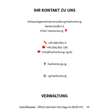
IHR KONTAKT ZU UNS
Verbandsgemeindeverwaltung Hachenburg
Gartenstraße 11
57627
Hachenburg
+49 2662 801-0
+49 2662 801-106
info@hachenburg-vg.de
hachenburg.vg
vg.hachenburg
VERWALTUNG
Klicken, um weitere Öffnungs- oder Schließzeiten auszublenden
Geschlossen:
öffnet nächsten Montag um 08:00 Uhr