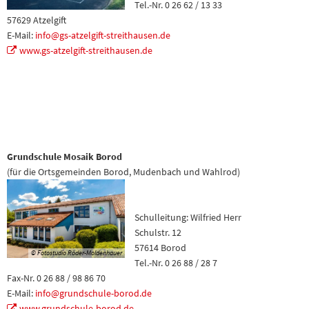
Tel.-Nr. 0 26 62 / 13 33
57629 Atzelgift
E-Mail:
info@gs-atzelgift-streithausen.de
www.gs-atzelgift-streithausen.de
Grundschule Mosaik Borod
(für die Ortsgemeinden Borod, Mudenbach und Wahlrod)
Schulleitung: Wilfried Herr
Schulstr. 12
57614 Borod
© Fotostudio Röder-Moldenhauer
Tel.-Nr. 0 26 88 / 28 7
Fax-Nr. 0 26 88 / 98 86 70
E-Mail:
info@grundschule-borod.de
www.grundschule-borod.de