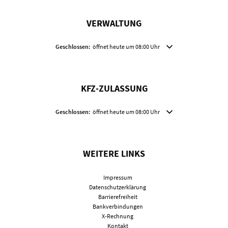
VERWALTUNG
Klicken, um weitere Öffnungs- oder Schließzeiten auszublenden
Geschlossen:
öffnet heute um 08:00 Uhr
KFZ-ZULASSUNG
Klicken, um weitere Öffnungs- oder Schließzeiten auszublenden
Geschlossen:
öffnet heute um 08:00 Uhr
WEITERE LINKS
Impressum
Datenschutzerklärung
Barrierefreiheit
Bankverbindungen
X-Rechnung
Kontakt