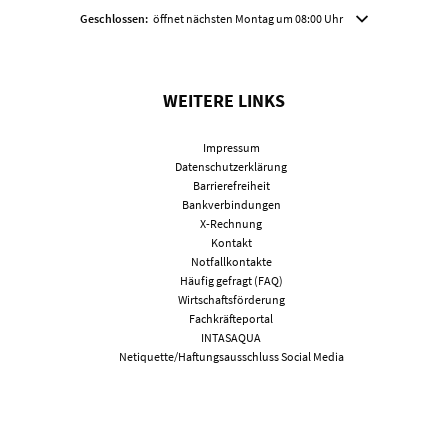
Klicken, um weitere Öffnungs- oder Schließzeiten auszublenden
Geschlossen:
öffnet nächsten Montag um 08:00 Uhr
WEITERE LINKS
Impressum
Datenschutzerklärung
Barrierefreiheit
Bankverbindungen
X-Rechnung
Kontakt
Notfallkontakte
Häufig gefragt (FAQ)
Wirtschaftsförderung
Fachkräfteportal
INTASAQUA
Netiquette/Haftungsausschluss Social Media