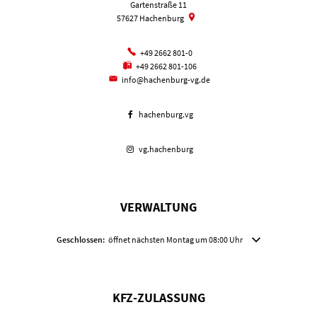
Gartenstraße 11
57627
Hachenburg
+49 2662 801-0
+49 2662 801-106
info@hachenburg-vg.de
hachenburg.vg
vg.hachenburg
VERWALTUNG
Klicken, um weitere Öffnungs- oder Schließzeiten auszublenden
Geschlossen:
öffnet nächsten Montag um 08:00 Uhr
KFZ-ZULASSUNG