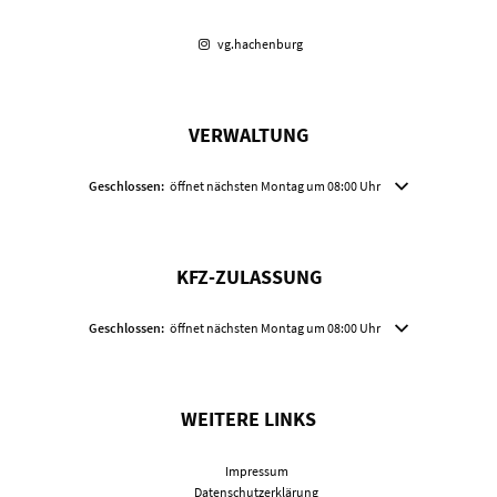
vg.hachenburg
VERWALTUNG
Klicken, um weitere Öffnungs- oder Schließzeiten auszublenden
Geschlossen:
öffnet nächsten Montag um 08:00 Uhr
KFZ-ZULASSUNG
Klicken, um weitere Öffnungs- oder Schließzeiten auszublenden
Geschlossen:
öffnet nächsten Montag um 08:00 Uhr
WEITERE LINKS
Impressum
Datenschutzerklärung