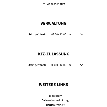
vg.hachenburg
VERWALTUNG
Klicken, um weitere Öffnungs- oder Schließzeiten auszublenden
Jetzt geöffnet:
08:00
-
13:00
Uhr
Von 08:00 bis 13:00 Uhr
KFZ-ZULASSUNG
Klicken, um weitere Öffnungs- oder Schließzeiten auszublenden
Jetzt geöffnet:
08:00
-
12:00
Uhr
Von 08:00 bis 12:00 Uhr
WEITERE LINKS
Impressum
Datenschutzerklärung
Barrierefreiheit