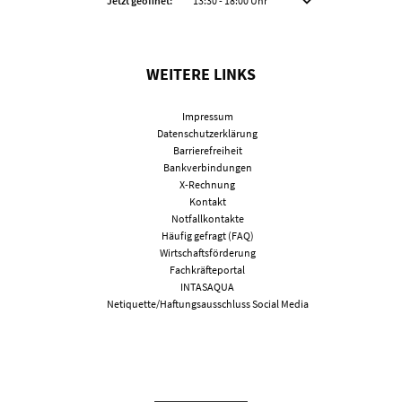
Klicken, um weitere Öffnungs- oder Schließzeiten auszublenden
Jetzt geöffnet:
13:30
-
18:00
Uhr
Von 13:30 bis 18:00 Uhr
WEITERE LINKS
Impressum
Datenschutzerklärung
Barrierefreiheit
Bankverbindungen
X-Rechnung
Kontakt
Notfallkontakte
Häufig gefragt (FAQ)
Wirtschaftsförderung
Fachkräfteportal
INTASAQUA
Netiquette/Haftungsausschluss Social Media