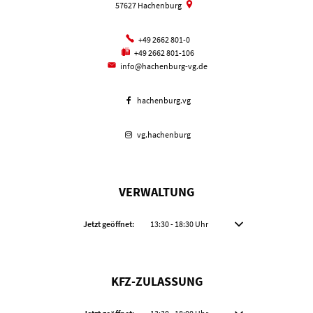
57627
Hachenburg
+49 2662 801-0
+49 2662 801-106
info@hachenburg-vg.de
hachenburg.vg
vg.hachenburg
VERWALTUNG
Klicken, um weitere Öffnungs- oder Schließzeiten auszublenden
Jetzt geöffnet:
13:30
-
18:30
Uhr
Von 13:30 bis 18:30 Uhr
KFZ-ZULASSUNG