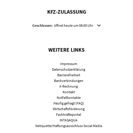
KFZ-ZULASSUNG
Klicken, um weitere Öffnungs- oder Schließzeiten auszublenden
Geschlossen:
öffnet heute um 08:00 Uhr
WEITERE LINKS
Impressum
Datenschutzerklärung
Barrierefreiheit
Bankverbindungen
X-Rechnung
Kontakt
Notfallkontakte
Häufig gefragt (FAQ)
Wirtschaftsförderung
Fachkräfteportal
INTASAQUA
Netiquette/Haftungsausschluss Social Media