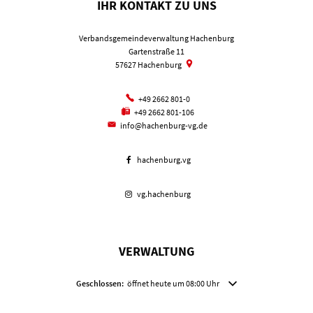
IHR KONTAKT ZU UNS
Verbandsgemeindeverwaltung Hachenburg
Gartenstraße 11
57627
Hachenburg
+49 2662 801-0
+49 2662 801-106
info@hachenburg-vg.de
hachenburg.vg
vg.hachenburg
VERWALTUNG
Klicken, um weitere Öffnungs- oder Schließzeiten auszublenden
Geschlossen:
öffnet heute um 08:00 Uhr