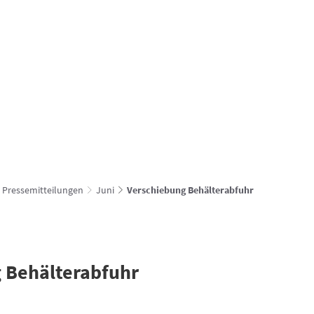
Verbandsgemeindewerke
hachenburg.vg
vg
FÜR DIE BÜRGER
UNSERE GEMEINDEN
ZUM ENTDEC
Pressemitteilungen
Juni
Verschiebung Behälterabfuhr
 Behälterabfuhr