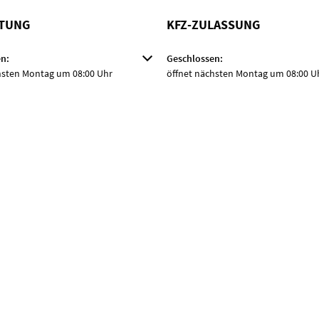
TUNG
KFZ-ZULASSUNG
m weitere Öffnungs- oder Schließzeiten auszublenden
n:
Klicken, um weitere Öffnungs- oder
Geschlossen:
hsten Montag um 08:00 Uhr
öffnet nächsten Montag um 08:00 U