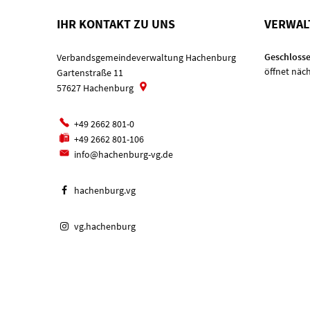
IHR KONTAKT ZU UNS
VERWAL
Klicken, u
Geschlosse
Verbandsgemeindeverwaltung Hachenburg
öffnet näc
Gartenstraße 11
57627
Hachenburg
+49 2662 801-0
+49 2662 801-106
info@hachenburg-vg.de
hachenburg.vg
vg.hachenburg