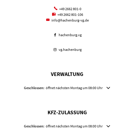
+49 2662 801-0
+49 2662 801-106
info@hachenburg-vg.de
hachenburg.vg
vg.hachenburg
VERWALTUNG
Klicken, um weitere Öffnungs- oder Schließzeiten auszublenden
Geschlossen:
öffnet nächsten Montag um 08:00 Uhr
KFZ-ZULASSUNG
Klicken, um weitere Öffnungs- oder Schließzeiten auszublenden
Geschlossen:
öffnet nächsten Montag um 08:00 Uhr