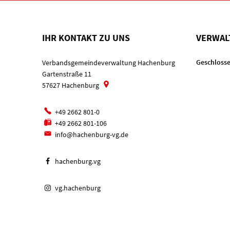
IHR KONTAKT ZU UNS
VERWAL
Klicken, u
Geschlosse
Verbandsgemeindeverwaltung Hachenburg
Gartenstraße 11
57627
Hachenburg
+49 2662 801-0
+49 2662 801-106
info@hachenburg-vg.de
hachenburg.vg
vg.hachenburg