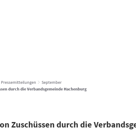
Verbandsgemeindewerke
hachenburg.vg
vg
FÜR DIE BÜRGER
UNSERE GEMEINDEN
ZUM ENTDEC
Pressemitteilungen
September
sen durch die Verbandsgemeinde Hachenburg
on Zuschüssen durch die Verbands