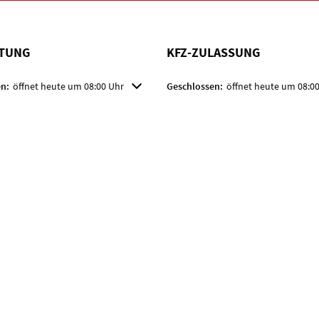
TUNG
KFZ-ZULASSUNG
m weitere Öffnungs- oder Schließzeiten auszublenden
n:
öffnet heute um 08:00 Uhr
Klicken, um weitere Öffnungs- oder
Geschlossen:
öffnet heute um 08:0