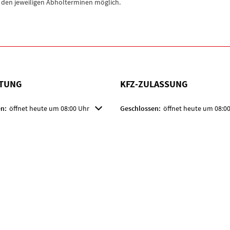
r den jeweiligen Abholterminen möglich.
TUNG
KFZ-ZULASSUNG
m weitere Öffnungs- oder Schließzeiten auszublenden
n:
öffnet heute um 08:00 Uhr
Klicken, um weitere Öffnungs- oder
Geschlossen:
öffnet heute um 08:0