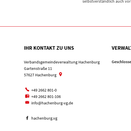
selbstverständlich auch vo
IHR KONTAKT ZU UNS
VERWAL
Klicken, u
Geschlosse
Verbandsgemeindeverwaltung Hachenburg
Gartenstraße 11
57627
Hachenburg
+49 2662 801-0
+49 2662 801-106
info@hachenburg-vg.de
hachenburg.vg