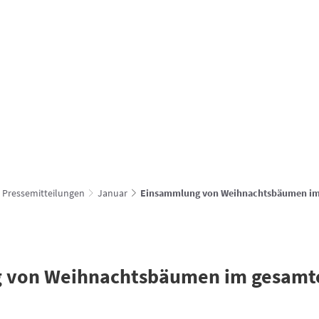
Verbandsgemeindewerke
hachenburg.vg
vg
FÜR DIE BÜRGER
UNSERE GEMEINDEN
ZUM ENTDEC
Pressemitteilungen
Januar
Einsammlung von Weihnachtsbäumen im 
 von Weihnachtsbäumen im gesamt