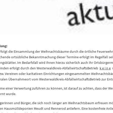
lung:
rfolgt die Einsammlung der Weihnachtsbäume durch die örtliche Feuerwehr, 
echende ortsübliche Bekanntmachung dieser Termine erfolgt im Regelfall se
ungsblätter. Im Bedarfsfall wird Ihnen hierzu sicherlich auch Ihr Ortsbürge
inden erfolgt durch den Westerwaldkreis-AbfallwirtschaftsBetrieb
k e i n e
w
w. Vereinen oder karitativen Einrichtungen eingesammelten Weihnachtsbä
tralen Übernahmeort vom Westerwaldkreis-AbfallwirtschaftsBetrieb zur En
ume einer Verwertung zuführen zu können, ist darauf zu achten, dass der
ernt wurde.
erinnen und Bürger, die sich noch länger am Weihnachtsbaum erfreuen mö
en Hausmülldeponien Meudt und Rennerod anliefern. Eine kostenfreie Anlie