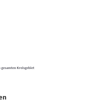
Suche
.hachenburg
Online-Terminreservierung
KEN & ERLEBEN
KLIMA & WIRTSCHAFT
gesamten Kreisgebiet
en