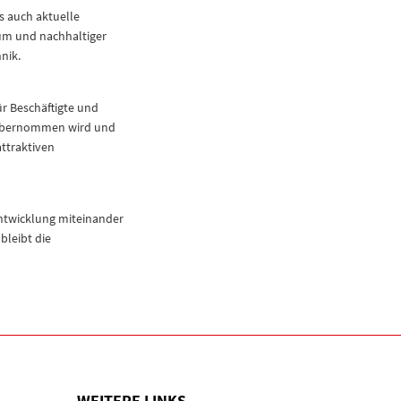
 auch aktuelle
tum und nachhaltiger
nik.
ür Beschäftigte und
 übernommen wird und
attraktiven
Entwicklung miteinander
bleibt die
WEITERE LINKS