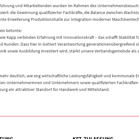
sführung und Mitarbeitenden wurden im Rahmen des Unternehmensbesuchs
iert: die Gewinnung qualifizierter Fachkräfte, die Balance zwischen Wachs
ante Erweiterung Produktionshalle zur Integration moderner Maschinentech
eis betonte:
wie Kapp verbinden Erfahrung mit Innovationskraft – das schafft Stabilität f
nd Kunden. Dass hier in Gehlert Verantwortung generationenübergreifend
hnik sowie Ausbildung investiert wird, stärkt unsere Verbandsgemeinde als 
ehr deutlich, wie eng wirtschaftliche Leistungsfähigkeit und kommunale 
erten Unternehmerinnen und Unternehmern sowie qualifizierten Fachkräften 
g ein attraktiver Standort für Handwerk und Mittelstand.
TUNG
KFZ-ZULASSUNG