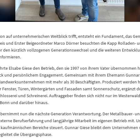
n auf unternehmerischen Weitblick trifft, entsteht ein Fundament, das Gen
reis und Erster Beigeordneter Marco Dörner besuchten die Kapp Rolladen-
ber den kürzlich vollzogenen Generationswechsel und die weiteren Entwickl
nformieren.
ührte Elsabe Giese den Betrieb, den sie 1997 von ihrem Vater übernommen h
k und persönlichem Engagement. Gemeinsam mit ihrem Ehemann Gunnar G
 Handwerksunternehmen mit mehr als 30 Beschäftigten. Produziert werden 
r Fenster, Türen, Wintergärten und Fassaden samt Sonnenschutz, ergänzt du
losserei und Schreinerei. Auftraggeber finden sich nicht nur im Westerwal
-Bonn und darüber hinaus.
übernimmt nun die nächste Generation Verantwortung. Der Metallbauer- un
externe Berufserfahrung und langjährige Mitarbeit im eigenen Betrieb mit. Un
ie kaufmännischen Bereiche steuert. Gunnar Giese bleibt dem Unternehmen w
gleitet die Übergangsphase.