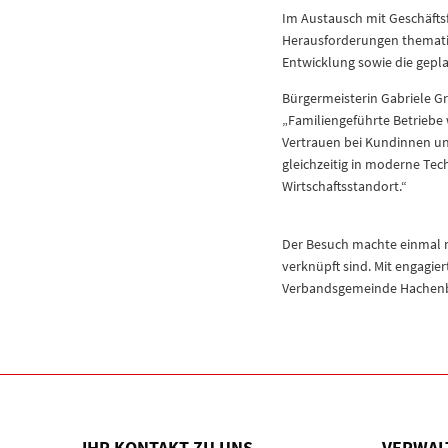
Im Austausch mit Geschäft
Herausforderungen thematis
Entwicklung sowie die gepl
Bürgermeisterin Gabriele Gr
„Familiengeführte Betriebe 
Vertrauen bei Kundinnen u
gleichzeitig in moderne Tec
Wirtschaftsstandort.“
Der Besuch machte einmal m
verknüpft sind. Mit engagi
Verbandsgemeinde Hachenbur
IHR KONTAKT ZU UNS
VERWAL