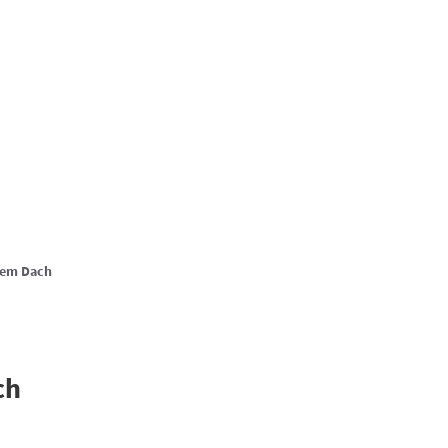
Suche
.hachenburg
Online-Terminreservierung
KEN & ERLEBEN
KLIMA & WIRTSCHAFT
inem Dach
ch