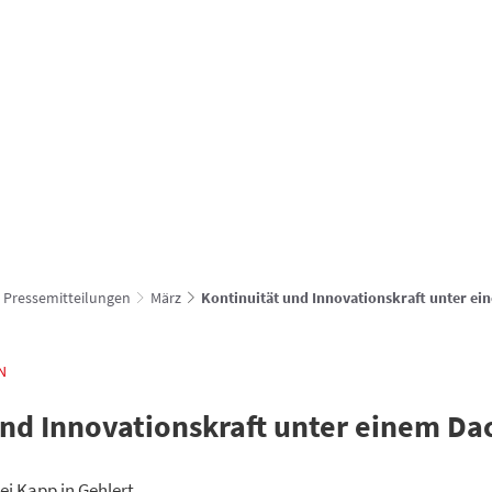
Verbandsgemeindewerke
hachenburg.vg
vg
FÜR DIE BÜRGER
UNSERE GEMEINDEN
ZUM ENTDEC
Pressemitteilungen
März
Kontinuität und Innovationskraft unter e
N
und Innovationskraft unter einem Da
i Kapp in Gehlert