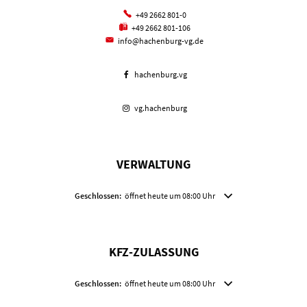
+49 2662 801-0
+49 2662 801-106
info@hachenburg-vg.de
hachenburg.vg
vg.hachenburg
VERWALTUNG
Klicken, um weitere Öffnungs- oder Schließzeiten auszublenden
Geschlossen:
öffnet heute um 08:00 Uhr
KFZ-ZULASSUNG
Klicken, um weitere Öffnungs- oder Schließzeiten auszublenden
Geschlossen:
öffnet heute um 08:00 Uhr