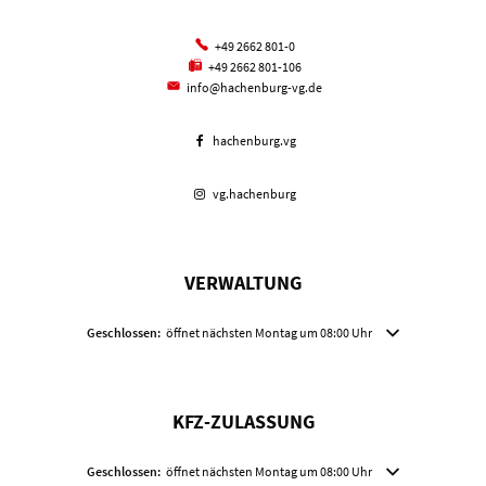
+49 2662 801-0
+49 2662 801-106
info@hachenburg-vg.de
hachenburg.vg
vg.hachenburg
VERWALTUNG
Klicken, um weitere Öffnungs- oder Schließzeiten auszublenden
Geschlossen:
öffnet nächsten Montag um 08:00 Uhr
KFZ-ZULASSUNG
Klicken, um weitere Öffnungs- oder Schließzeiten auszublenden
Geschlossen:
öffnet nächsten Montag um 08:00 Uhr